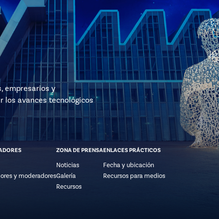
s, empresarios y
r los avances tecnológicos
ADORES
ZONA DE PRENSA
ENLACES PRÁCTICOS
Noticias
Fecha y ubicación
ores y moderadores
Galería
Recursos para medios
Recursos