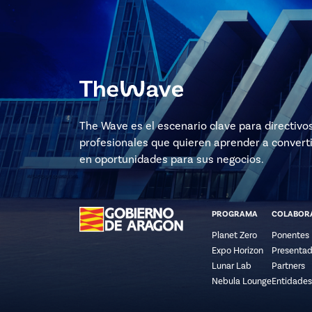
The Wave es el escenario clave para directivo
profesionales que quieren aprender a converti
en oportunidades para sus negocios.
PROGRAMA
COLABOR
Planet Zero
Ponentes
Expo Horizon
Presentad
Lunar Lab
Partners
Nebula Lounge
Entidades