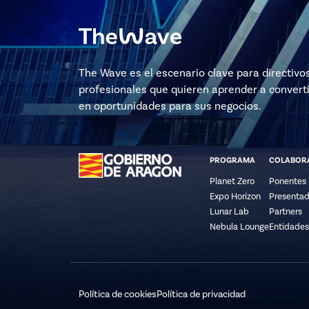
The Wave es el escenario clave para directivo
profesionales que quieren aprender a converti
en oportunidades para sus negocios.
PROGRAMA
COLABOR
Planet Zero
Ponentes
Expo Horizon
Presentad
Lunar Lab
Partners
Nebula Lounge
Entidades
Política de cookies
Política de privacidad