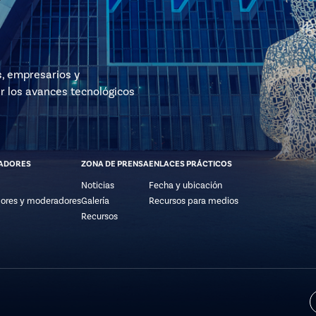
s, empresarios y
r los avances tecnológicos
ADORES
ZONA DE PRENSA
ENLACES PRÁCTICOS
Noticias
Fecha y ubicación
ores y moderadores
Galería
Recursos para medios
Recursos