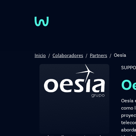
Pasar al contenido principal
Inicio
Colaboradores
Partners
Oesía
SUPPO
O
Oesía 
como la
proyec
teleco
aborda