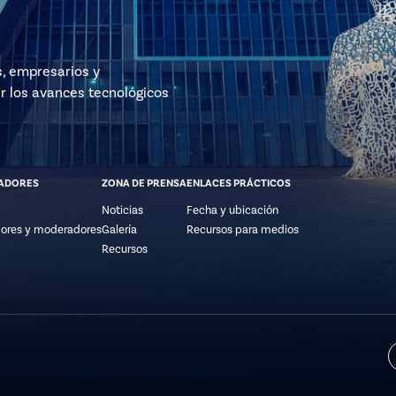
s, empresarios y
r los avances tecnológicos
ADORES
ZONA DE PRENSA
ENLACES PRÁCTICOS
Noticias
Fecha y ubicación
ores y moderadores
Galería
Recursos para medios
Recursos