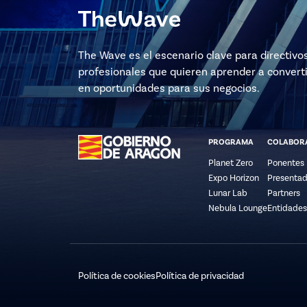
The Wave es el escenario clave para directivo
profesionales que quieren aprender a converti
en oportunidades para sus negocios.
PROGRAMA
COLABOR
Planet Zero
Ponentes
Expo Horizon
Presentad
Lunar Lab
Partners
Nebula Lounge
Entidades
Política de cookies
Política de privacidad