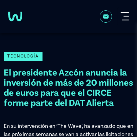
Pasar al contenido principal
TECNOLOGÍA
El presidente Azcón anuncia la
inversión de más de 20 millones
de euros para que el CIRCE
forme parte del DAT Alierta
En su intervención en ‘The Wave’, ha avanzado que en
las próximas semanas se van a activar las licitaciones