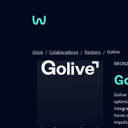
Pasar al contenido principal
Inicio
Colaboradores
Partners
Golive
BRONZ
Go
Golive
optimi
integr
toma d
impuls