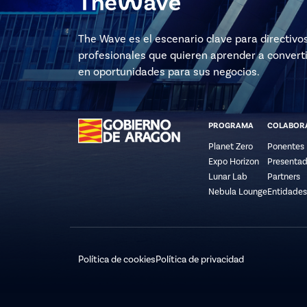
The Wave es el escenario clave para directivo
profesionales que quieren aprender a converti
en oportunidades para sus negocios.
PROGRAMA
COLABOR
Planet Zero
Ponentes
Expo Horizon
Presentad
Lunar Lab
Partners
Nebula Lounge
Entidades
Política de cookies
Política de privacidad