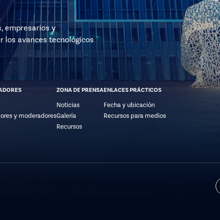
s, empresarios y
r los avances tecnológicos
ADORES
ZONA DE PRENSA
ENLACES PRÁCTICOS
Noticias
Fecha y ubicación
ores y moderadores
Galería
Recursos para medios
Recursos