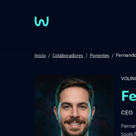
Pasar al contenido principal
Inicio
Colaboradores
Ponentes
Fernando
VOLIN
Fe
CEO
Fernan
tools 