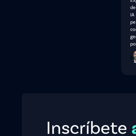
Ex
de
IA
pe
co
ge
po
Inscríbete