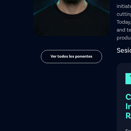
initia
cuttin
Today,
and te
produc
Sesi
Ver todos los ponentes
C
I
R