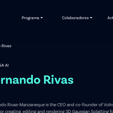
Programa
Colaboradores
Ac
 Rivas
GA AI
rnando Rivas
do Rivas-Manzaneque is the CEO and co-founder of Voling
for creating, editing and rendering 3D Gaussian Splatting f