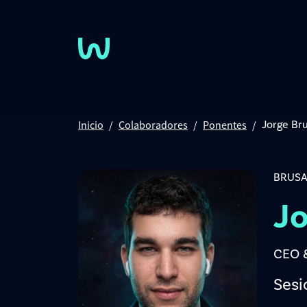
Pasar al contenido principal
Inicio
Colaboradores
Ponentes
Jorge Br
BRUSA
Jo
CEO 
Sesi