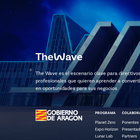
The Wave es el escenario clave para directivo
profesionales que quieren aprender a converti
en oportunidades para sus negocios.
PROGRAMA
COLABOR
Planet Zero
Ponentes
Expo Horizon
Presentad
Lunar Lab
Partners