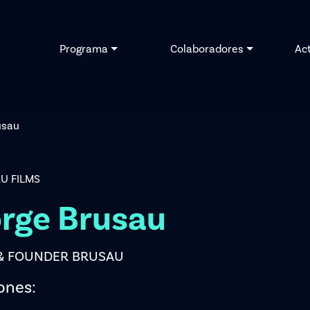
Programa
Colaboradores
Ac
usau
U FILMS
rge Brusau
& FOUNDER BRUSAU
ones: