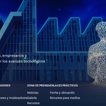
s, empresarios y
r los avances tecnológicos
ADORES
ZONA DE PRENSA
ENLACES PRÁCTICOS
Noticias
Fecha y ubicación
ores y moderadores
Galería
Recursos para medios
Recursos