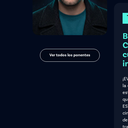
B
C
c
Ver todos los ponentes
i
¡E
la
es
qu
ES
ci
de
tr