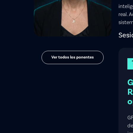
inteli
real. 
siste
Sesi
Ver todos los ponentes
G
R
o
GF
de