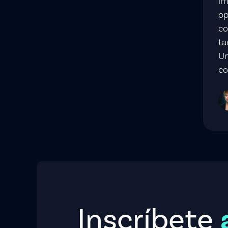
im
op
co
ta
Un
co
Inscríbete