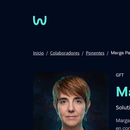
Pasar al contenido principal
Inicio
Colaboradores
Ponentes
Marga Pa
GFT
M
Solut
Marga 
en con