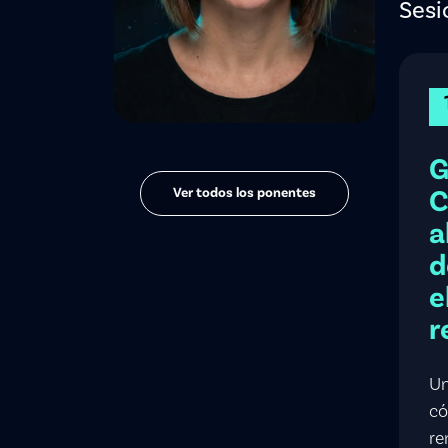
Sesi
Ver todos los ponentes
C
a
d
e
r
Un
có
re