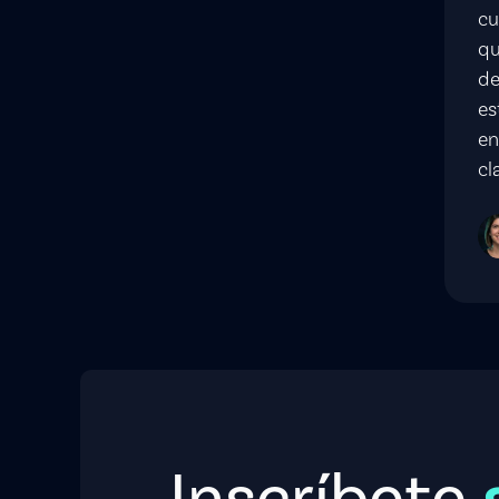
cu
qu
de
es
en
cl
Inscríbete