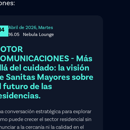
ones:
Abril de 2026, Martes
14
16.05
Nebula Lounge
GOTOR
OMUNICACIONES - Más
llá del cuidado: la visión
e Sanitas Mayores sobre
l futuro de las
esidencias.
a conversación estratégica para explorar
mo puede crecer el sector residencial sin
nunciar a la cercanía ni la calidad en el