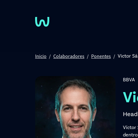
Pasar al contenido principal
Inicio
Colaboradores
Ponentes
Victor S
BBVA
Vi
Head 
Víctor
dentro