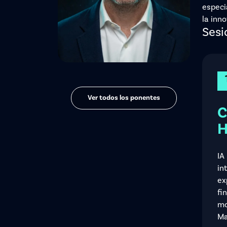
especi
la inno
Sesi
Ver todos los ponentes
C
H
IA
in
ex
fi
mo
Ma