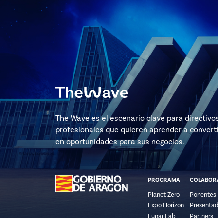
The Wave es el escenario clave para directivo
profesionales que quieren aprender a converti
en oportunidades para sus negocios.
PROGRAMA
COLABOR
Planet Zero
Ponentes
Expo Horizon
Presentad
Lunar Lab
Partners