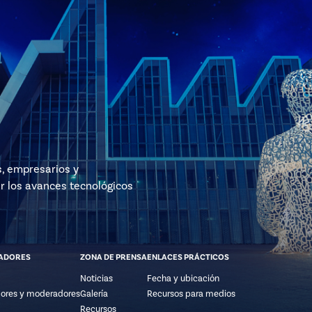
s, empresarios y
r los avances tecnológicos
ADORES
ZONA DE PRENSA
ENLACES PRÁCTICOS
Noticias
Fecha y ubicación
ores y moderadores
Galería
Recursos para medios
Recursos