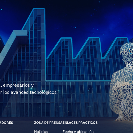
s, empresarios y
r los avances tecnológicos
ADORES
ZONA DE PRENSA
ENLACES PRÁCTICOS
Noticias
Fecha y ubicación