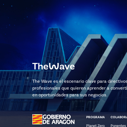
The Wave es el escenario clave para directivo
profesionales que quieren aprender a converti
en oportunidades para sus negocios.
PROGRAMA
COLABOR
Planet Zero
Ponentes