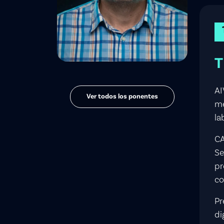
T
AI
Ver todos los ponentes
me
la
C
Se
pr
co
Pr
di