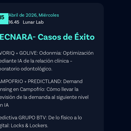
Abril de 2026, Miércoles
15
16.45
Lunar Lab
ECNARA- Casos de Éxito
VORIQ + GOLIVE: Odonmia: Optimización
diante IA de la relación clínica –
boratorio odontológico.
AMPOFRIO + PREDICTLAND: Demand
nsing en Campofrío: Cómo llevar la
evisión de la demanda al siguiente nivel
n IA
edictiva GRUPO BTV: De lo físico a lo
gital: Locks & Lockers.