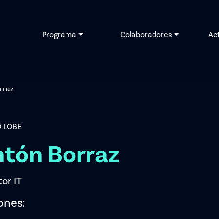
Programa
Colaboradores
Ac
rraz
 LOBE
tón Borraz
tor IT
ones: