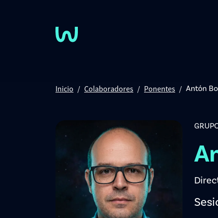
Pasar al contenido principal
Inicio
Colaboradores
Ponentes
Antón Bo
GRUPO
An
Direc
Sesi